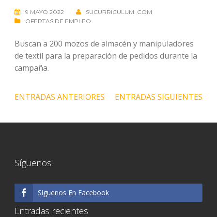
9 MAYO 2022
SUCURRICULUM. COM
OFERTAS DE EMPLEO
Buscan a 200 mozos de almacén y manipuladores
de textil para la preparación de pedidos durante la
campaña.
Navegación
ENTRADAS ANTERIORES
ENTRADAS SIGUIENTES
de
entradas
Síguenos:
Síguenos En Facebook
Entradas recientes