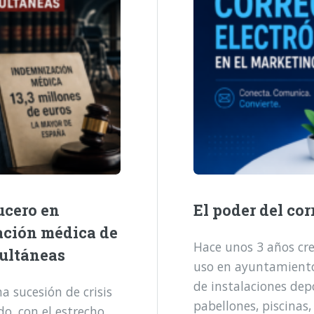
ucero en
El poder del cor
ación médica de
Hace unos 3 años cre
multáneas
uso en ayuntamientos
de instalaciones dep
 sucesión de crisis
pabellones, piscinas,
o, con el estrecho