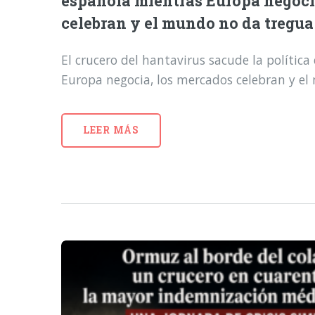
española mientras Europa negoci
celebran y el mundo no da tregua
El crucero del hantavirus sacude la polític
Europa negocia, los mercados celebran y e
LEER MÁS