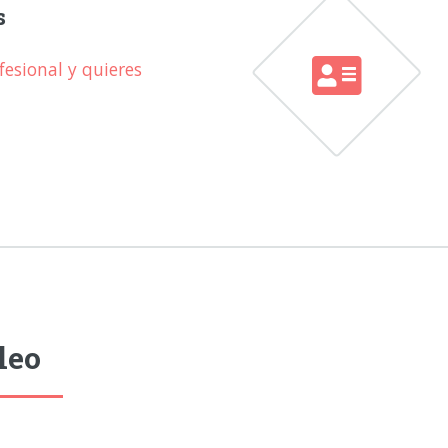
s
esional y quieres
leo