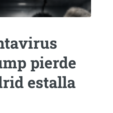
ntavirus
rump pierde
rid estalla