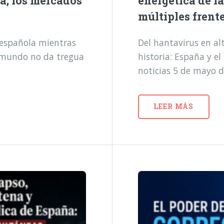
a, los mercados
energética de l
múltiples frent
a española mientras
Del hantavirus en alt
l mundo no da tregua
historia: España y e
noticias 5 de mayo 
LEER MÁS