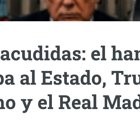
acudidas: el ha
a al Estado, T
o y el Real Mad