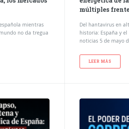
a, los mercados
energética de l
múltiples frent
a española mientras
Del hantavirus en alt
l mundo no da tregua
historia: España y e
noticias 5 de mayo 
LEER MÁS