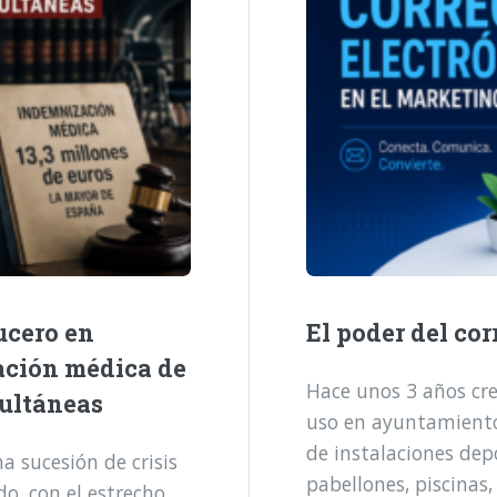
ucero en
El poder del cor
ación médica de
Hace unos 3 años cre
multáneas
uso en ayuntamientos
de instalaciones dep
 sucesión de crisis
pabellones, piscinas,
o, con el estrecho