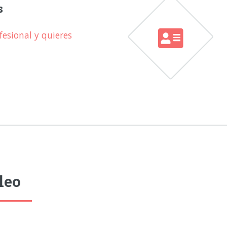
s
esional y quieres
leo