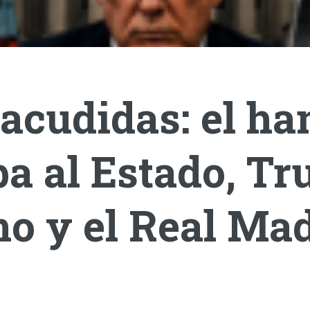
acudidas: el ha
a al Estado, T
o y el Real Mad