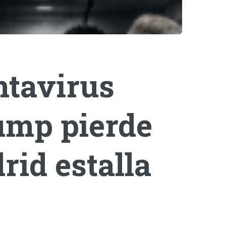
ntavirus
rump pierde
rid estalla