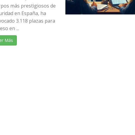
rpos más prestigiosos de
uridad en España, ha
vocado 3.118 plazas para
eso en ...
er Más