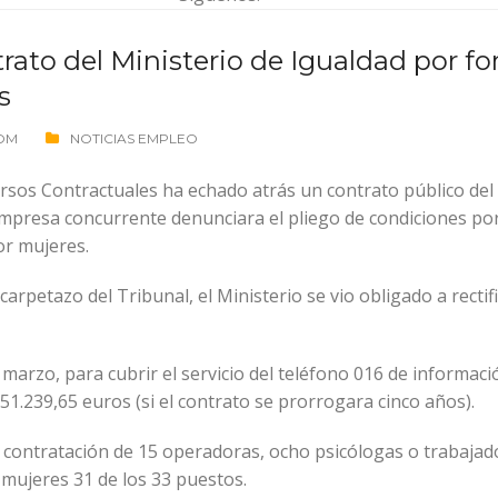
rato del Ministerio de Igualdad por f
s
OM
NOTICIAS EMPLEO
ursos Contractuales ha echado atrás un contrato público de
presa concurrente denunciara el pliego de condiciones por
or mujeres.
 carpetazo del Tribunal, el Ministerio se vio obligado a rectif
de marzo, para cubrir el servicio del teléfono 016 de informa
851.239,65 euros (si el contrato se prorrogara cinco años).
la contratación de 15 operadoras, ocho psicólogas o trabaja
 mujeres 31 de los 33 puestos.