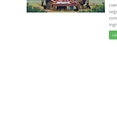
cue
seg
con
ingr
Le