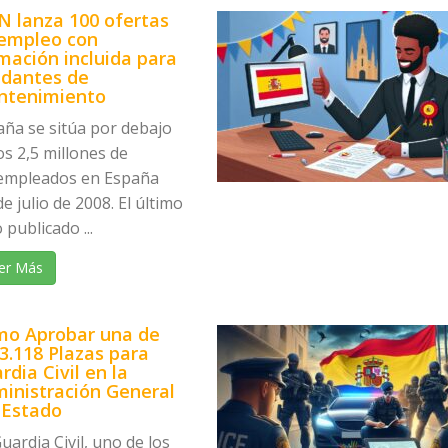
N lanza 100 ofertas
empleo con
mación incluida para
dantes de
ntenimiento
aña se sitúa por debajo
os 2,5 millones de
empleados en España
e julio de 2008. El último
 publicado ...
er Más
o Aprobar una de
 3.118 Plazas para
rdia Civil en la
inistración General
 Estado
uardia Civil, uno de los