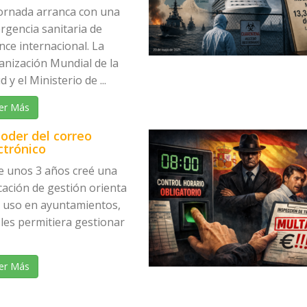
jornada arranca con una
rgencia sanitaria de
nce internacional. La
anización Mundial de la
d y el Ministerio de ...
er Más
poder del correo
ctrónico
e unos 3 años creé una
cación de gestión orienta
u uso en ayuntamientos,
les permitiera gestionar
er Más