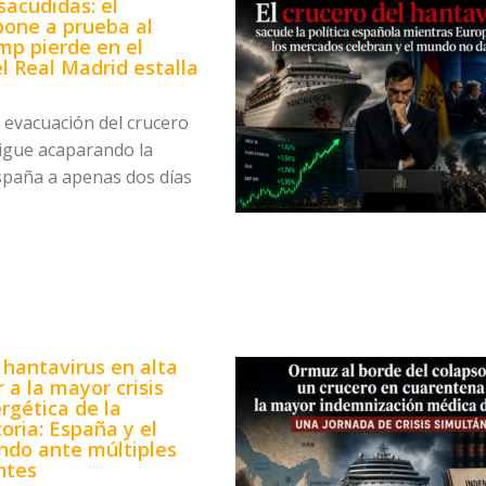
acudidas: el
pone a prueba al
mp pierde en el
l Real Madrid estalla
e evacuación del crucero
igue acaparando la
spaña a apenas dos días
 hantavirus en alta
 a la mayor crisis
rgética de la
toria: España y el
do ante múltiples
ntes