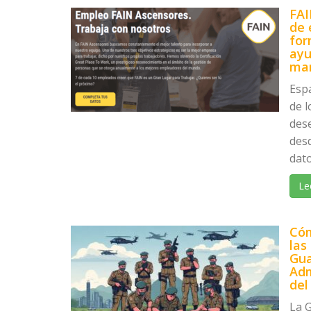
FAI
de 
for
ayu
ma
Esp
de l
des
desd
dato
Le
Cóm
las
Gua
Adm
del
La G