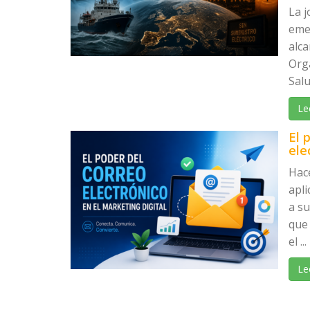
La 
eme
alca
Org
Salu
Le
El 
ele
Hac
apli
a s
que 
el ...
Le