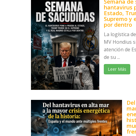
Semana de s
hantavirus 
Estado, Tru
Supremo y e
por dentro
La logística d
MV Hondius s
atención de E
de su ...
Leer Más
Del
mar
ene
his
mun
fre