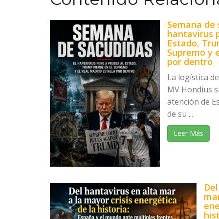
Semana de s
hantavirus 
Estado, Tru
Supremo y e
por dentro
La logística d
MV Hondius s
atención de E
de su ...
Leer Más
Del
mar
ene
his