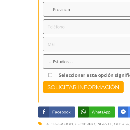
Seleccionar esta opción signif
Facebook
WhatsApp
14
,
EDUCACION
,
GOBIERNO
,
INFANTIL
,
OFERTA