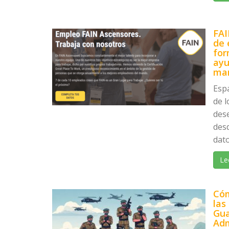
FAI
de 
for
ayu
ma
Esp
de l
des
desd
dato
Le
Cóm
las
Gua
Adm