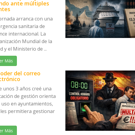
do ante múltiples
ntes
jornada arranca con una
rgencia sanitaria de
nce internacional. La
anización Mundial de la
d y el Ministerio de ...
er Más
poder del correo
ctrónico
e unos 3 años creé una
cación de gestión orienta
u uso en ayuntamientos,
les permitiera gestionar
er Más