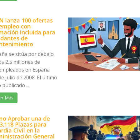
N lanza 100 ofertas
empleo con
mación incluida para
dantes de
ntenimiento
aña se sitúa por debajo
os 2,5 millones de
empleados en España
e julio de 2008. El último
 publicado ...
er Más
o Aprobar una de
 3.118 Plazas para
rdia Civil en la
inistración General