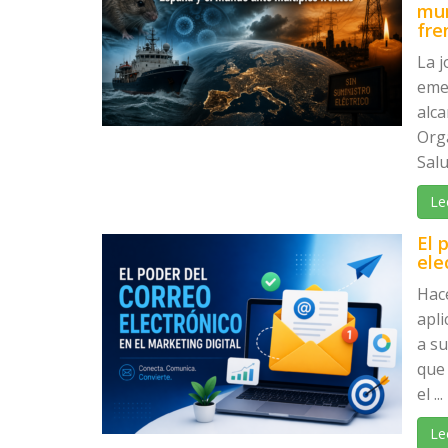
mun
fre
La 
eme
alca
Org
Salu
Le
El 
ele
Hac
apli
a s
que 
el ...
Le