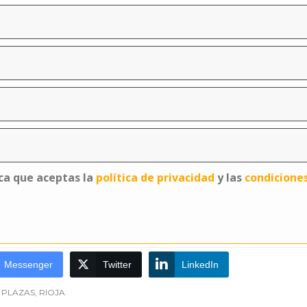
ica que aceptas la
política de privacidad
y las
condicione
Messenger
Twitter
LinkedIn
,
PLAZAS
,
RIOJA