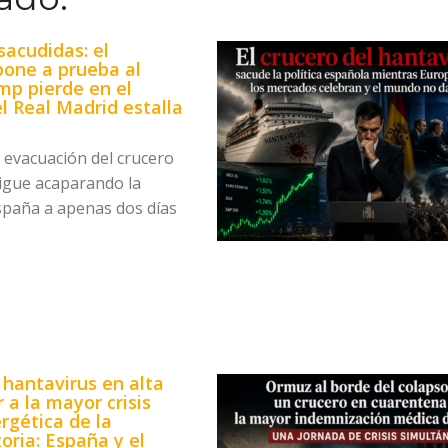
acudidas: el
pone a prueba al
mp pierde en el
l Real Madrid estalla
e evacuación del crucero
igue acaparando la
spaña a apenas dos días
 hantavirus en alta
 a la mayor crisis
rgética de la
toria: España y el