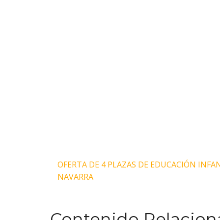
Navegación
OFERTA DE 4 PLAZAS DE EDUCACIÓN INFA
NAVARRA
de
entradas
Contenido Relacion