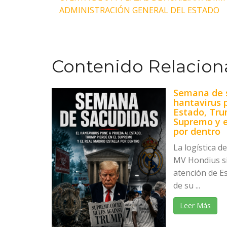
Navegación
ADMINISTRACIÓN GENERAL DEL ESTADO
de
entradas
Contenido Relacion
Semana de s
hantavirus 
Estado, Tru
Supremo y e
por dentro
La logística d
MV Hondius s
atención de E
de su ...
Leer Más