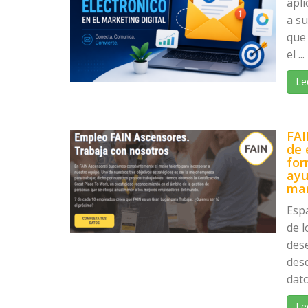
apli
a s
que 
el ...
Le
FAI
de 
for
ayu
ma
Esp
de l
des
desd
dato
Le