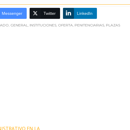
Messenger
Twitter
LinkedIn
TADO
,
GENERAL
,
INSTITUCIONES
,
OFERTA
,
PENITENCIARIAS
,
PLAZAS
NISTRATIVO EN LA