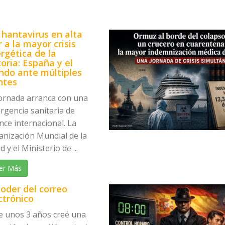
 hantavirus en alta
 a la mayor crisis
rgética de la
toria: España y el
do ante múltiples
ntes
jornada arranca con una
rgencia sanitaria de
nce internacional. La
anización Mundial de la
d y el Ministerio de ...
er Más
poder del correo
ctrónico
e unos 3 años creé una