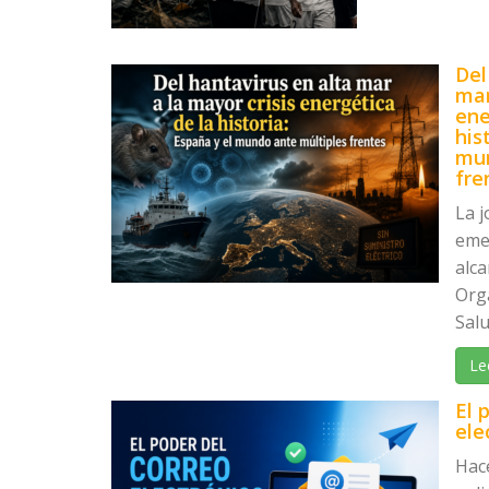
Del
mar
ene
his
mun
fre
La 
eme
alca
Org
Salu
Le
El 
ele
Hac