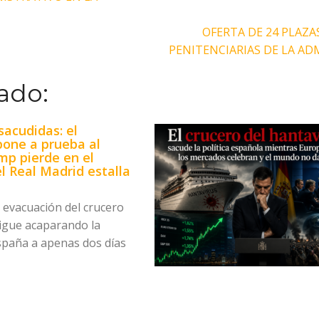
OFERTA DE 24 PLAZA
PENITENCIARIAS DE LA A
ado:
acudidas: el
pone a prueba al
mp pierde en el
l Real Madrid estalla
e evacuación del crucero
igue acaparando la
spaña a apenas dos días