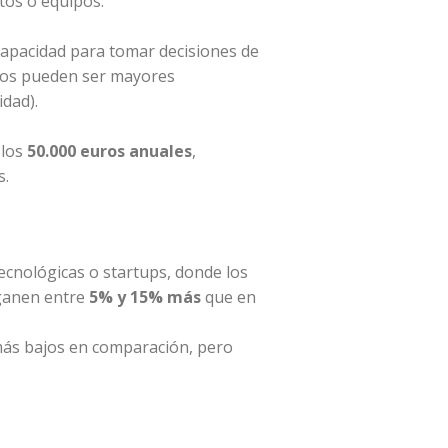
tos o equipos.
capacidad para tomar decisiones de
rios pueden ser mayores
idad).
 los
50.000 euros anuales
,
s.
ecnológicas o startups, donde los
 ganen entre
5% y 15% más
que en
 más bajos en comparación, pero