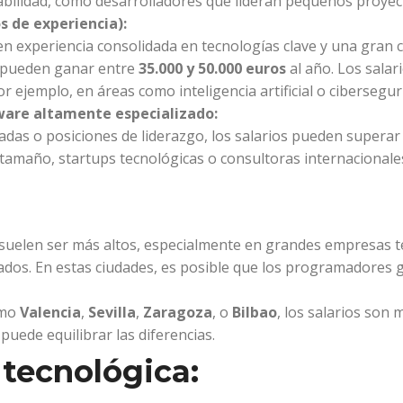
abilidad, como desarrolladores que lideran pequeños proyec
 de experiencia):
n experiencia consolidada en tecnologías clave y una gran 
, pueden ganar entre
35.000 y 50.000 euros
al año. Los sala
r ejemplo, en áreas como inteligencia artificial o cibersegur
ware altamente especializado:
as o posiciones de liderazgo, los salarios pueden superar
amaño, startups tecnológicas o consultoras internacionale
s suelen ser más altos, especialmente en grandes empresas t
ados. En estas ciudades, es posible que los programadores
omo
Valencia
,
Sevilla
,
Zaragoza
, o
Bilbao
, los salarios son
 puede equilibrar las diferencias.
 tecnológica: