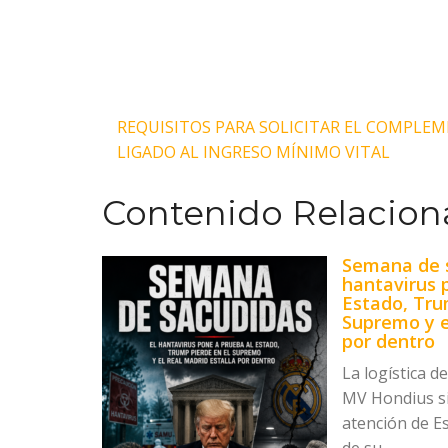
Navegación
REQUISITOS PARA SOLICITAR EL COMPLEM
LIGADO AL INGRESO MÍNIMO VITAL
de
Contenido Relacion
entradas
Semana de s
hantavirus 
Estado, Tru
Supremo y e
por dentro
La logística d
MV Hondius s
atención de E