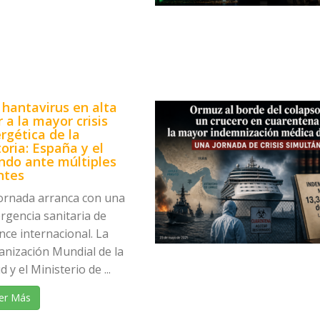
 hantavirus en alta
 a la mayor crisis
rgética de la
toria: España y el
do ante múltiples
ntes
jornada arranca con una
rgencia sanitaria de
nce internacional. La
anización Mundial de la
d y el Ministerio de ...
er Más