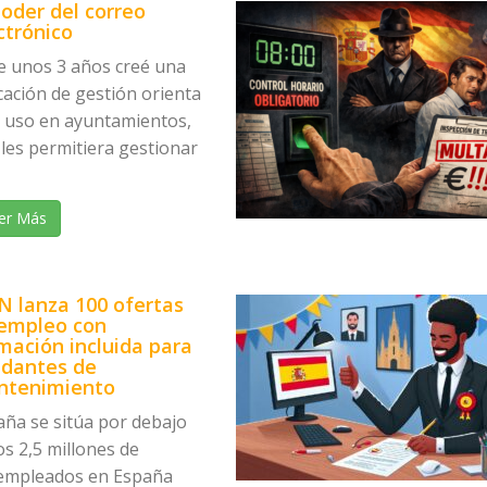
poder del correo
ctrónico
e unos 3 años creé una
cación de gestión orienta
u uso en ayuntamientos,
les permitiera gestionar
er Más
N lanza 100 ofertas
empleo con
mación incluida para
dantes de
ntenimiento
aña se sitúa por debajo
os 2,5 millones de
empleados en España