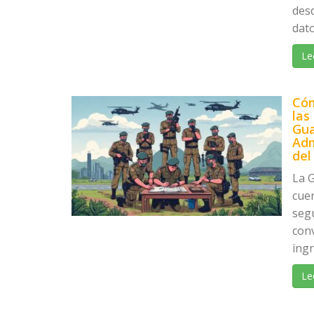
desd
dato
Le
Cóm
las
Gua
Adm
del
La G
cue
seg
con
ingr
Le