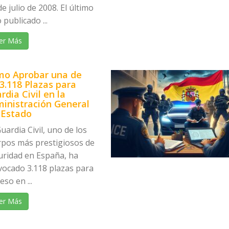
e julio de 2008. El último
 publicado ...
er Más
o Aprobar una de
 3.118 Plazas para
rdia Civil en la
inistración General
 Estado
uardia Civil, uno de los
rpos más prestigiosos de
uridad en España, ha
vocado 3.118 plazas para
eso en ...
er Más