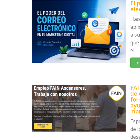
El 
ele
Hac
apli
a s
que 
el ...
Le
FAI
de 
for
ayu
ma
Esp
de l
des