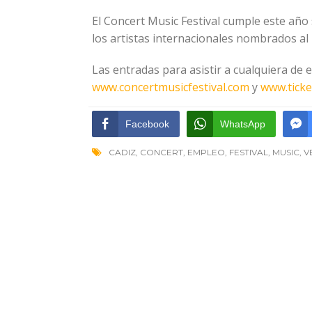
El Concert Music Festival cumple este año
los artistas internacionales nombrados al
Las entradas para asistir a cualquiera de e
www.concertmusicfestival.com
y
www.ticke
Facebook
WhatsApp
CADIZ
,
CONCERT
,
EMPLEO
,
FESTIVAL
,
MUSIC
,
V