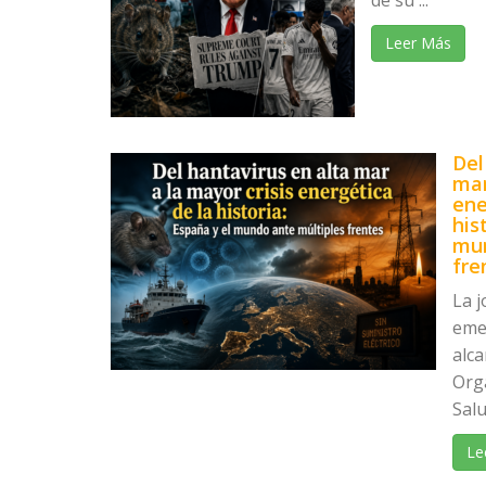
de su ...
Leer Más
Del
mar
ene
his
mun
fre
La 
eme
alca
Org
Salu
Le