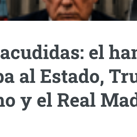
acudidas: el ha
a al Estado, T
o y el Real Mad