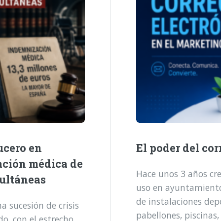
ucero en
El poder del cor
ación médica de
Hace unos 3 años cre
multáneas
uso en ayuntamientos
de instalaciones dep
 sucesión de crisis
pabellones, piscinas,
o, con el estrecho