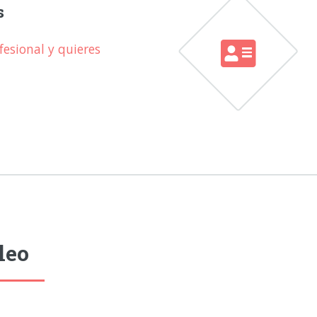
s
esional y quieres
leo