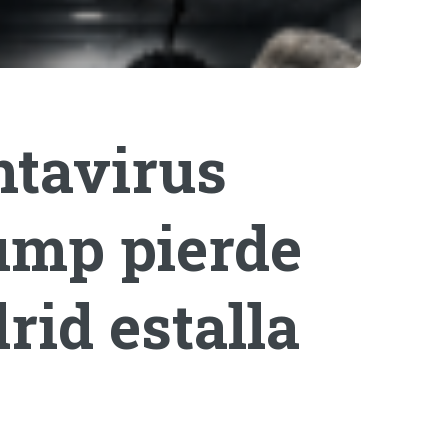
ntavirus
rump pierde
rid estalla