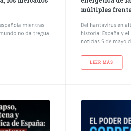
a, los mercados
energética de l
múltiples frent
a española mientras
Del hantavirus en alt
l mundo no da tregua
historia: España y e
noticias 5 de mayo 
LEER MÁS