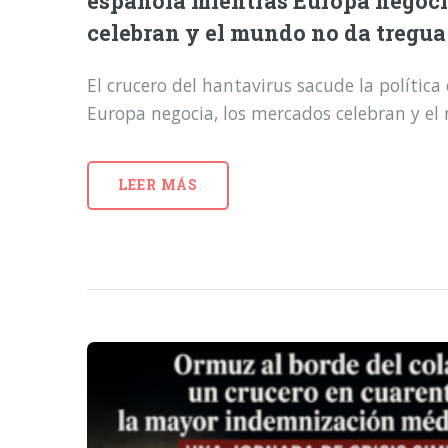
española mientras Europa negoci
celebran y el mundo no da tregua
El crucero del hantavirus sacude la polític
Europa negocia, los mercados celebran y e
LEER MÁS