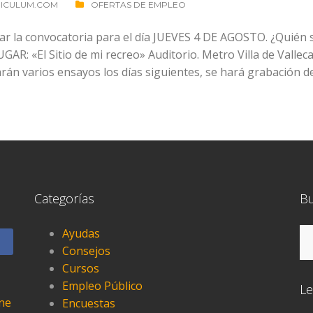
ICULUM.COM
OFERTAS DE EMPLEO
r la convocatoria para el día JUEVES 4 DE AGOSTO. ¿Quién s
GAR: «El Sitio de mi recreo» Auditorio. Metro Villa de Vallec
arán varios ensayos los días siguientes, se hará grabación d
Categorías
B
Bu
Ayudas
Consejos
Cursos
Empleo Público
Le
one
Encuestas