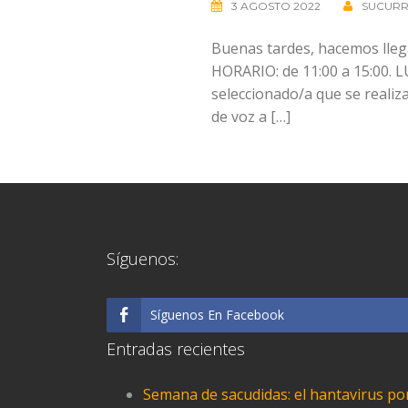
3 AGOSTO 2022
SUCURR
Buenas tardes, hacemos llega
HORARIO: de 11:00 a 15:00. LU
seleccionado/a que se realiz
de voz a […]
Síguenos:
Síguenos En Facebook
Entradas recientes
Semana de sacudidas: el hantavirus p