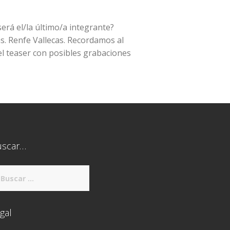
erá el/la último/a integrante?
as. Renfe Vallecas. Recordamos al
el teaser con posibles grabaciones
uscar…
scar:
gal