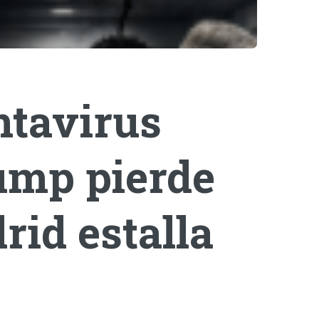
ntavirus
rump pierde
rid estalla