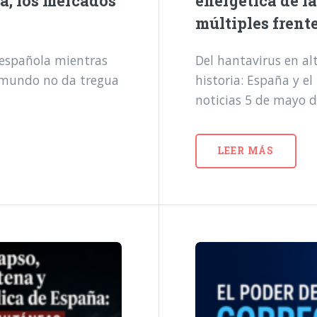
a, los mercados
energética de l
múltiples frent
a española mientras
Del hantavirus en alt
l mundo no da tregua
historia: España y e
noticias 5 de mayo 
LEER MÁS