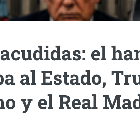
acudidas: el ha
a al Estado, T
o y el Real Mad