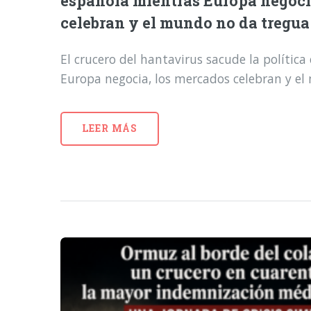
española mientras Europa negoci
celebran y el mundo no da tregua
El crucero del hantavirus sacude la polític
Europa negocia, los mercados celebran y e
LEER MÁS