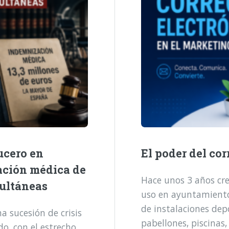
ucero en
El poder del cor
ación médica de
Hace unos 3 años cre
multáneas
uso en ayuntamientos
de instalaciones dep
 sucesión de crisis
pabellones, piscinas,
o, con el estrecho