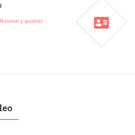
s
esional y quieres
leo