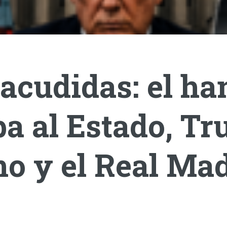
acudidas: el ha
a al Estado, T
o y el Real Mad