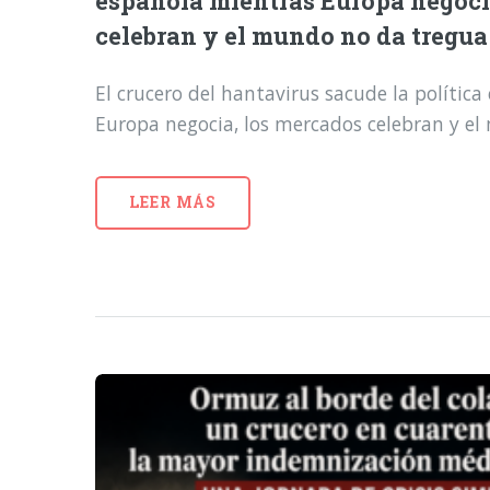
española mientras Europa negoci
celebran y el mundo no da tregua
El crucero del hantavirus sacude la polític
Europa negocia, los mercados celebran y e
LEER MÁS