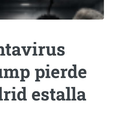
ntavirus
rump pierde
rid estalla