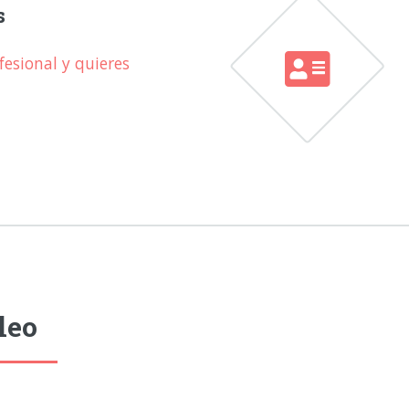
s
esional y quieres
leo