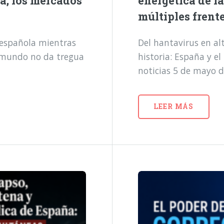
a, los mercados
energética de l
múltiples frent
a española mientras
Del hantavirus en alt
l mundo no da tregua
historia: España y e
noticias 5 de mayo 
LEER MÁS