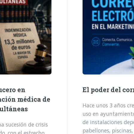
ucero en
El poder del cor
ación médica de
Hace unos 3 años cre
multáneas
uso en ayuntamientos
de instalaciones dep
 sucesión de crisis
pabellones, piscinas,
o, con el estrecho