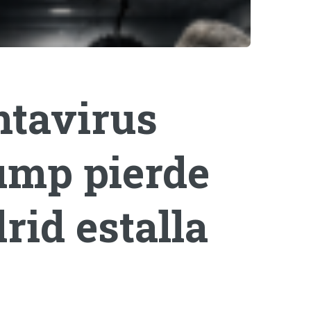
ntavirus
rump pierde
rid estalla