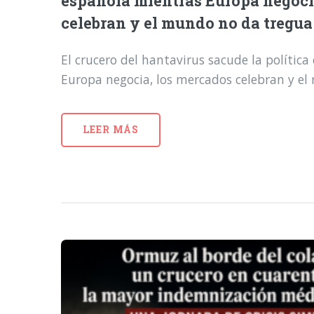
española mientras Europa negoci
celebran y el mundo no da tregua
El crucero del hantavirus sacude la polític
Europa negocia, los mercados celebran y e
LEER MÁS