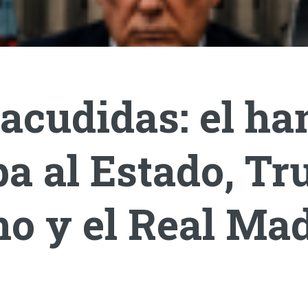
acudidas: el ha
a al Estado, T
o y el Real Mad