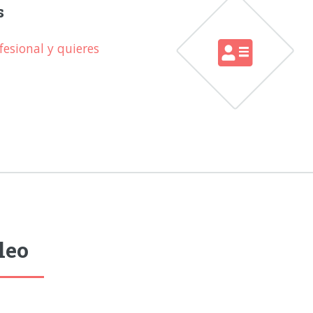
s
esional y quieres
leo