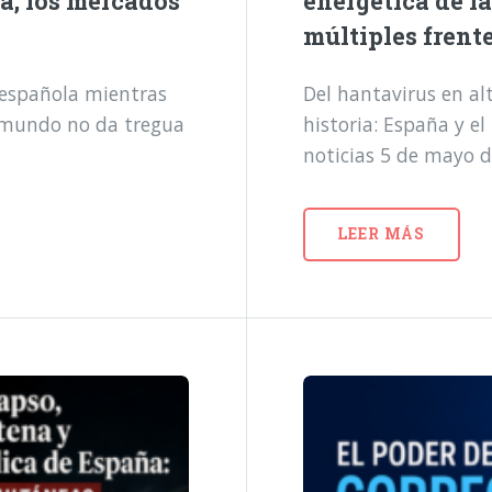
a, los mercados
energética de l
múltiples frent
a española mientras
Del hantavirus en alt
l mundo no da tregua
historia: España y e
noticias 5 de mayo 
LEER MÁS