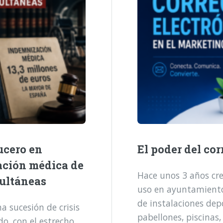
ucero en
El poder del cor
ación médica de
Hace unos 3 años cre
multáneas
uso en ayuntamientos
de instalaciones dep
 sucesión de crisis
pabellones, piscinas,
o, con el estrecho