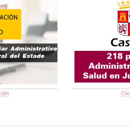
ción
Cli