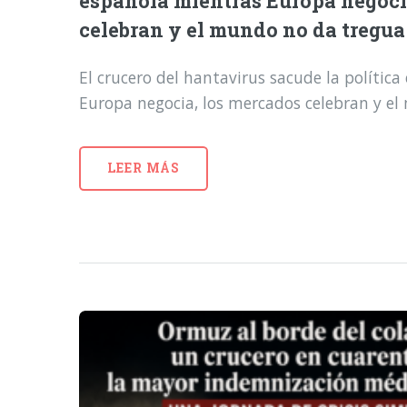
española mientras Europa negoci
celebran y el mundo no da tregua
El crucero del hantavirus sacude la polític
Europa negocia, los mercados celebran y e
LEER MÁS