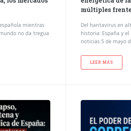
a, los mercados
energética de l
múltiples frent
a española mientras
Del hantavirus en alt
l mundo no da tregua
historia: España y e
noticias 5 de mayo 
LEER MÁS