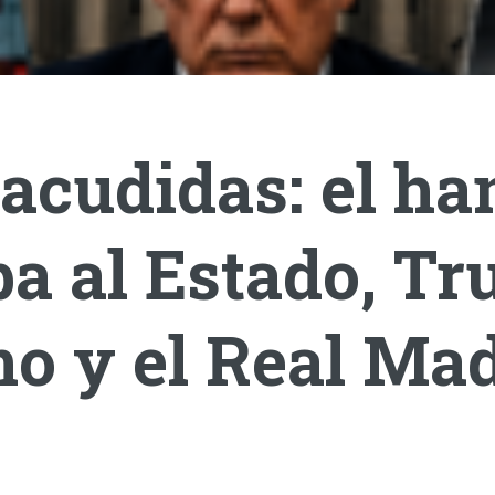
acudidas: el ha
a al Estado, T
o y el Real Mad