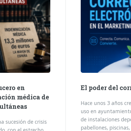
ucero en
El poder del cor
ación médica de
Hace unos 3 años cre
multáneas
uso en ayuntamientos
de instalaciones dep
 sucesión de crisis
pabellones, piscinas,
o, con el estrecho