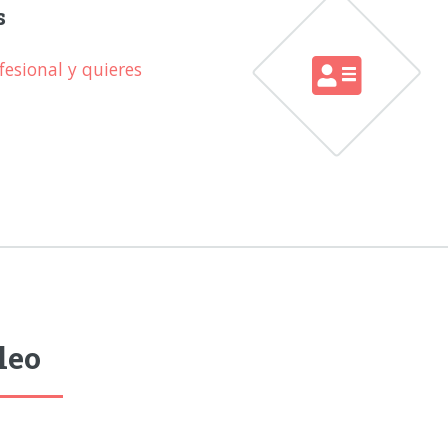
s
esional y quieres
leo