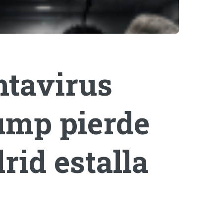
ntavirus
rump pierde
rid estalla