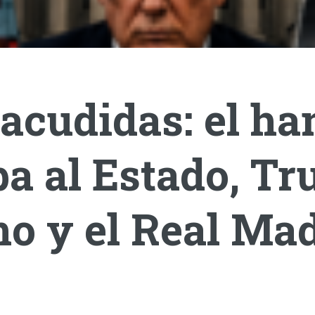
acudidas: el ha
a al Estado, T
o y el Real Mad