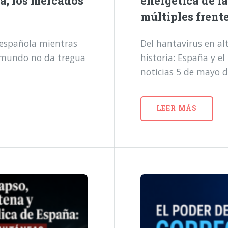
a, los mercados
energética de l
múltiples frent
a española mientras
Del hantavirus en alt
l mundo no da tregua
historia: España y e
noticias 5 de mayo 
LEER MÁS