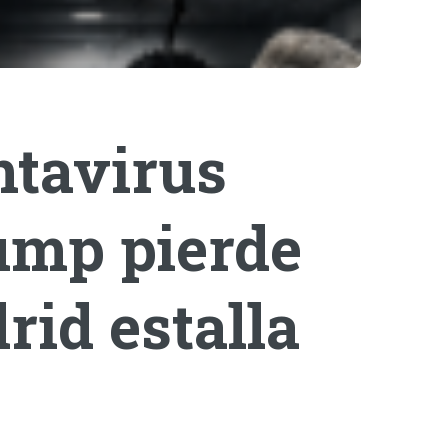
ntavirus
rump pierde
rid estalla