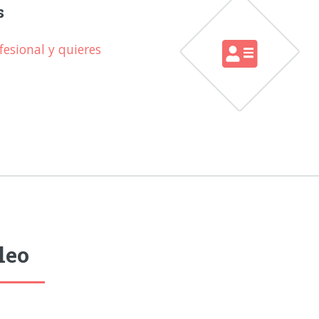
s
esional y quieres
leo