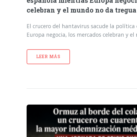
española mientras Europa negoci
celebran y el mundo no da tregua
El crucero del hantavirus sacude la polític
Europa negocia, los mercados celebran y e
LEER MÁS