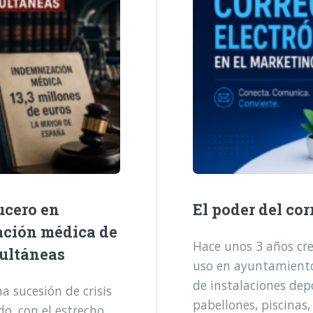
ucero en
El poder del cor
ación médica de
Hace unos 3 años cre
multáneas
uso en ayuntamientos
de instalaciones dep
 sucesión de crisis
pabellones, piscinas,
o, con el estrecho