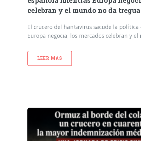
española mientras Europa negoci
celebran y el mundo no da tregua
El crucero del hantavirus sacude la polític
Europa negocia, los mercados celebran y e
LEER MÁS