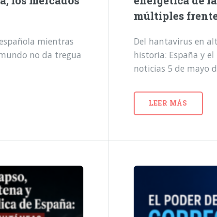
a, los mercados
energética de l
múltiples frent
a española mientras
Del hantavirus en alt
l mundo no da tregua
historia: España y e
noticias 5 de mayo 
LEER MÁS