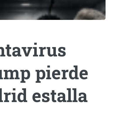
ntavirus
rump pierde
rid estalla