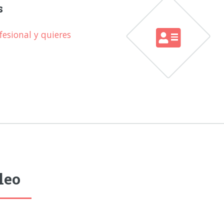
s
esional y quieres
leo