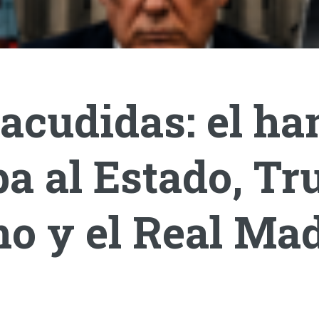
acudidas: el ha
a al Estado, T
o y el Real Mad