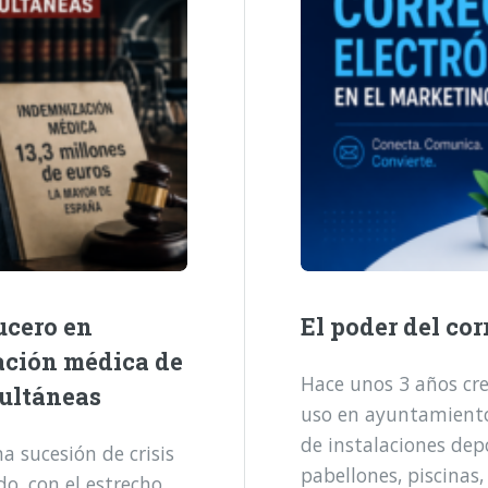
ucero en
El poder del cor
ación médica de
Hace unos 3 años cre
multáneas
uso en ayuntamientos
de instalaciones dep
 sucesión de crisis
pabellones, piscinas,
o, con el estrecho