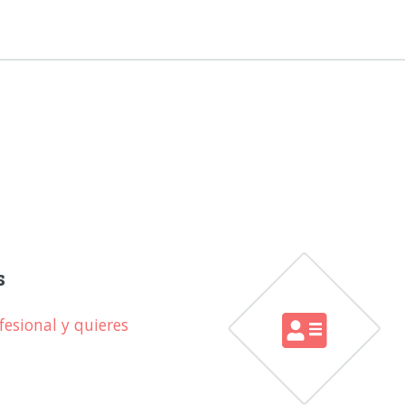
s
esional y quieres