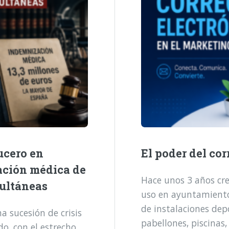
ucero en
El poder del cor
ación médica de
Hace unos 3 años cre
multáneas
uso en ayuntamientos
de instalaciones dep
 sucesión de crisis
pabellones, piscinas,
o, con el estrecho