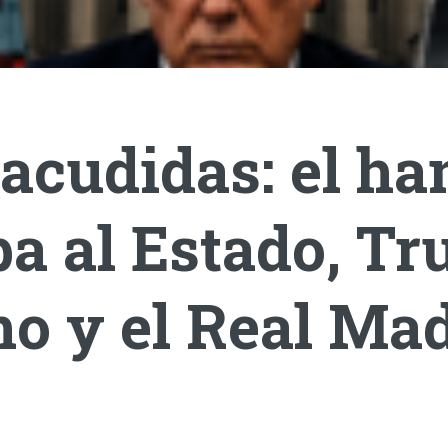
acudidas: el ha
a al Estado, T
o y el Real Mad