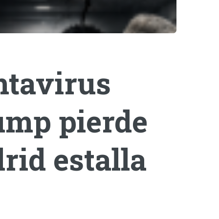
ntavirus
rump pierde
rid estalla