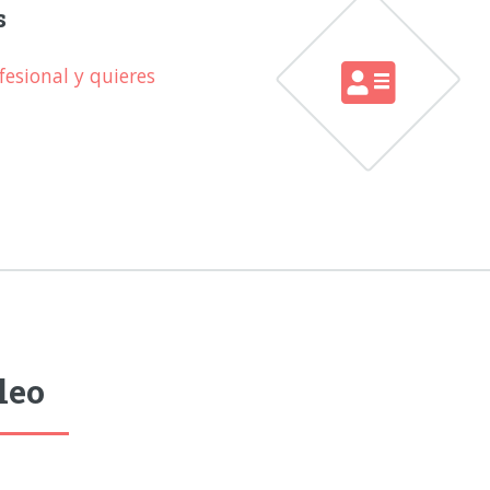
s
esional y quieres
leo