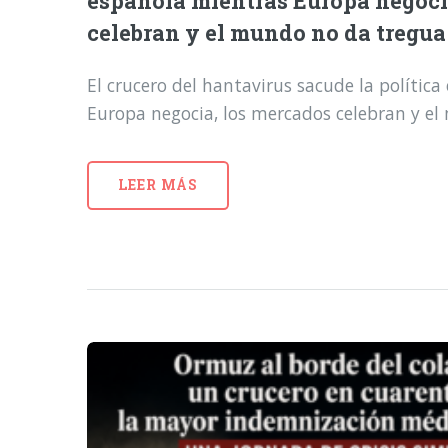
española mientras Europa negoci
celebran y el mundo no da tregua
El crucero del hantavirus sacude la polític
Europa negocia, los mercados celebran y e
LEER MÁS