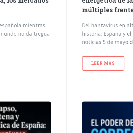
a, los mercados
energética de l
múltiples frent
a española mientras
Del hantavirus en alt
l mundo no da tregua
historia: España y e
noticias 5 de mayo 
LEER MÁS