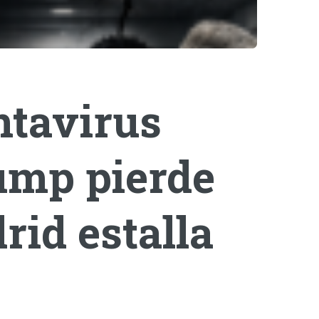
ntavirus
rump pierde
rid estalla