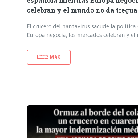
española mientras Europa negoci
celebran y el mundo no da tregua
El crucero del hantavirus sacude la polític
Europa negocia, los mercados celebran y e
LEER MÁS