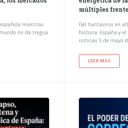
a, los mercados
energética de l
múltiples frent
a española mientras
Del hantavirus en alt
l mundo no da tregua
historia: España y e
noticias 5 de mayo 
LEER MÁS