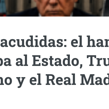
acudidas: el ha
a al Estado, T
o y el Real Mad