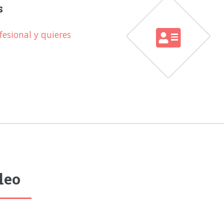
s
esional y quieres
leo