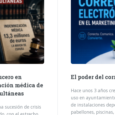
ucero en
El poder del cor
ación médica de
Hace unos 3 años cre
multáneas
uso en ayuntamientos
de instalaciones dep
 sucesión de crisis
pabellones, piscinas,
o, con el estrecho