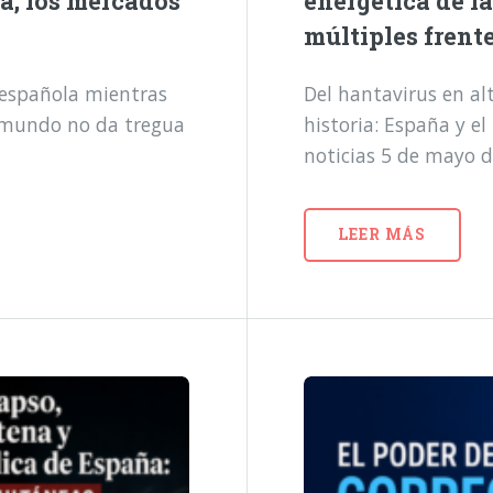
a, los mercados
energética de l
múltiples frent
a española mientras
Del hantavirus en alt
l mundo no da tregua
historia: España y e
noticias 5 de mayo 
LEER MÁS