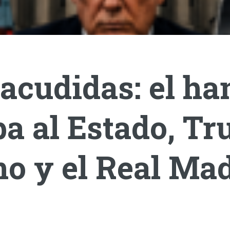
acudidas: el ha
a al Estado, T
o y el Real Mad