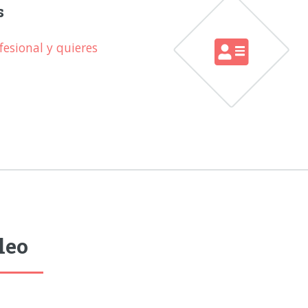
s
esional y quieres
leo