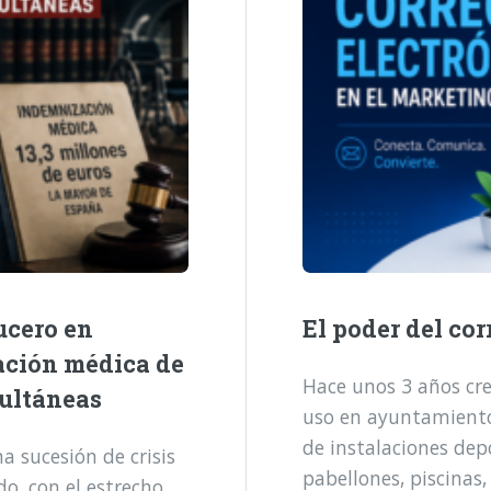
ucero en
El poder del cor
ación médica de
Hace unos 3 años cre
multáneas
uso en ayuntamientos
de instalaciones dep
 sucesión de crisis
pabellones, piscinas,
o, con el estrecho