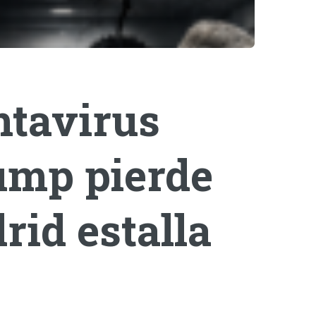
ntavirus
rump pierde
rid estalla