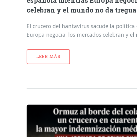
española mientras Europa negoci
celebran y el mundo no da tregua
El crucero del hantavirus sacude la polític
Europa negocia, los mercados celebran y e
LEER MÁS