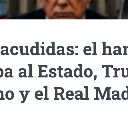
acudidas: el ha
a al Estado, T
o y el Real Mad