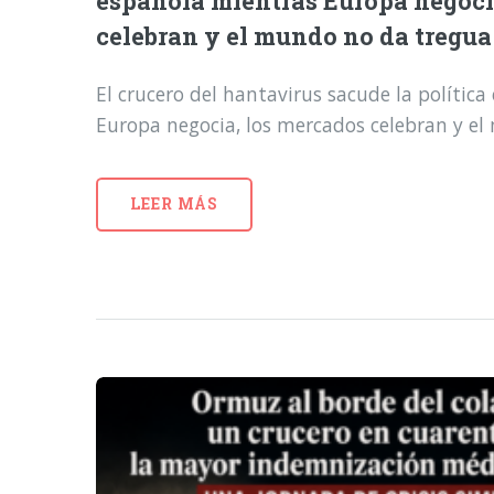
española mientras Europa negoci
celebran y el mundo no da tregua
El crucero del hantavirus sacude la polític
Europa negocia, los mercados celebran y e
LEER MÁS