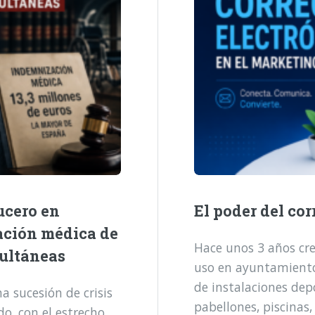
ucero en
El poder del cor
ación médica de
Hace unos 3 años cre
multáneas
uso en ayuntamientos
de instalaciones dep
 sucesión de crisis
pabellones, piscinas,
o, con el estrecho