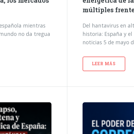
a, los mercados
energética de l
múltiples frent
a española mientras
Del hantavirus en alt
l mundo no da tregua
historia: España y e
noticias 5 de mayo 
LEER MÁS