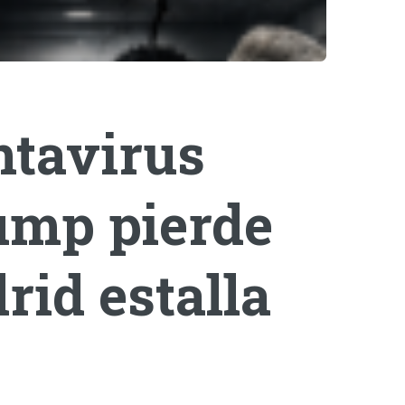
ntavirus
rump pierde
rid estalla