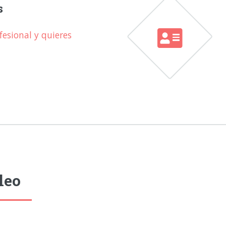
s
esional y quieres
leo