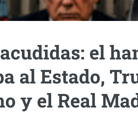
acudidas: el ha
a al Estado, T
o y el Real Mad