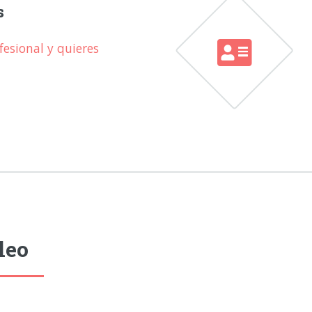
s
esional y quieres
leo