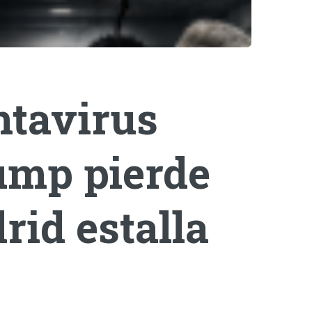
ntavirus
rump pierde
rid estalla