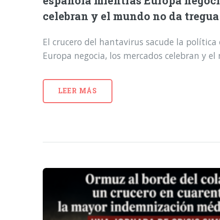
española mientras Europa negoci
celebran y el mundo no da tregua
El crucero del hantavirus sacude la polític
Europa negocia, los mercados celebran y e
LEER MÁS