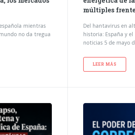
a, los mercados
energética de l
múltiples frent
a española mientras
Del hantavirus en alt
l mundo no da tregua
historia: España y e
noticias 5 de mayo 
LEER MÁS