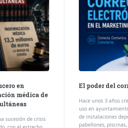
ucero en
El poder del cor
ación médica de
Hace unos 3 años cre
multáneas
uso en ayuntamientos
de instalaciones dep
 sucesión de crisis
pabellones, piscinas,
o, con el estrecho