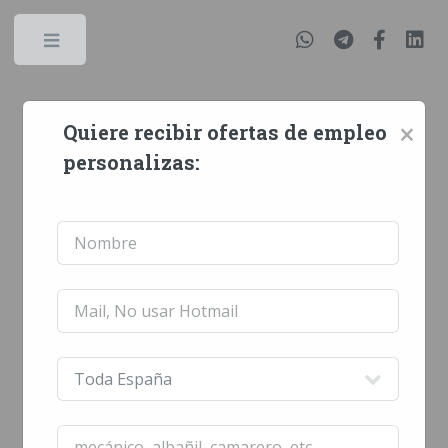
Sucurriculum.com Empleo, trabajo,
×
Quiere recibir ofertas de empleo
formación y oposiciones
personalizas: