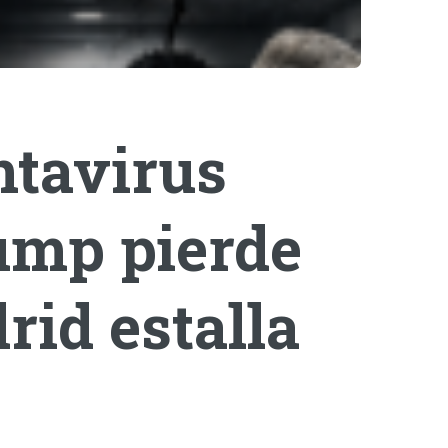
ntavirus
rump pierde
rid estalla