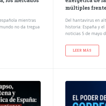
a, los mercados
energética de l
múltiples frent
a española mientras
Del hantavirus en alt
l mundo no da tregua
historia: España y e
noticias 5 de mayo 
LEER MÁS