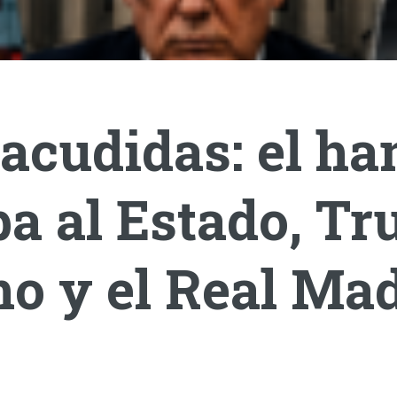
acudidas: el ha
a al Estado, T
o y el Real Mad