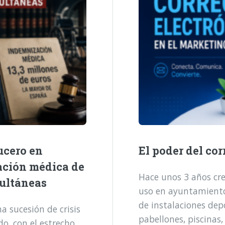
ucero en
El poder del cor
ación médica de
Hace unos 3 años cre
multáneas
uso en ayuntamientos
de instalaciones dep
 sucesión de crisis
pabellones, piscinas,
o, con el estrecho