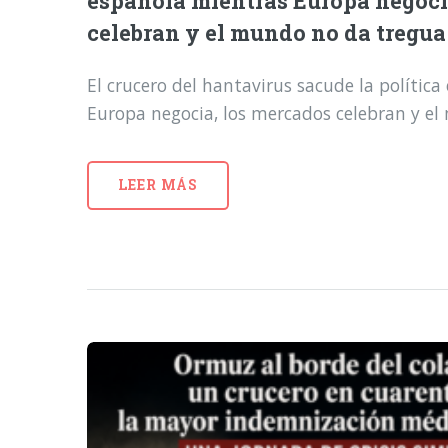
española mientras Europa negoci
celebran y el mundo no da tregua
El crucero del hantavirus sacude la polític
Europa negocia, los mercados celebran y e
LEER MÁS