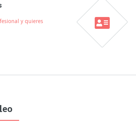
s
esional y quieres
leo