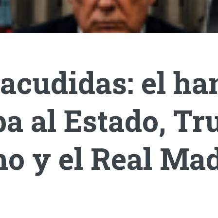
acudidas: el ha
a al Estado, T
o y el Real Mad