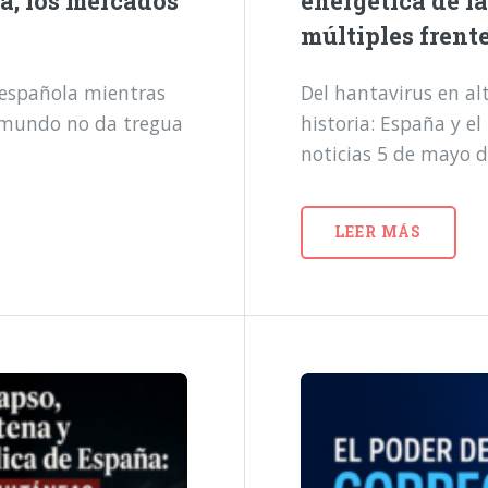
a, los mercados
energética de l
múltiples frent
a española mientras
Del hantavirus en alt
l mundo no da tregua
historia: España y e
noticias 5 de mayo 
LEER MÁS