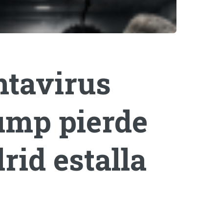
ntavirus
rump pierde
rid estalla