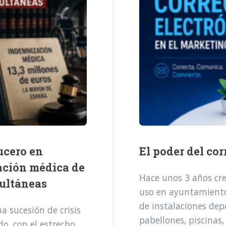
ucero en
El poder del cor
ación médica de
Hace unos 3 años cre
multáneas
uso en ayuntamientos
de instalaciones dep
 sucesión de crisis
pabellones, piscinas,
o, con el estrecho