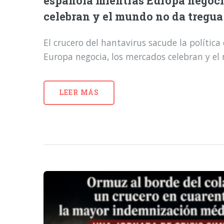
española mientras Europa negoci
celebran y el mundo no da tregua
El crucero del hantavirus sacude la polític
Europa negocia, los mercados celebran y e
LEER MÁS