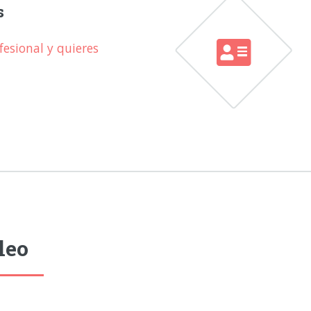
s
esional y quieres
leo