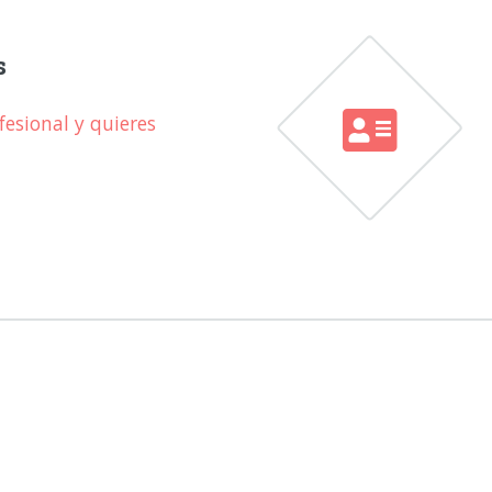
s
esional y quieres