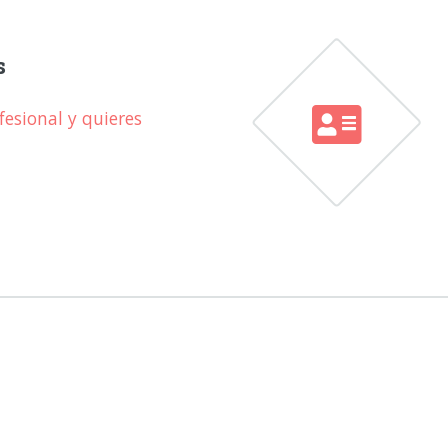
s
esional y quieres