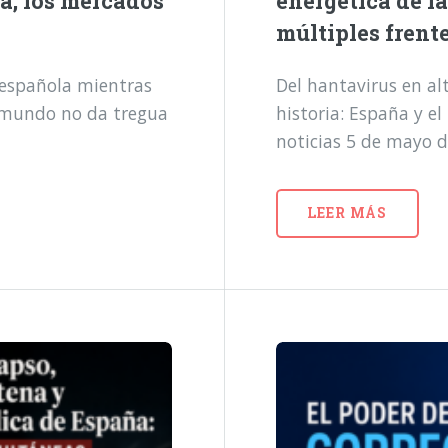
a, los mercados
energética de l
múltiples frent
a española mientras
Del hantavirus en alt
l mundo no da tregua
historia: España y e
noticias 5 de mayo 
LEER MÁS