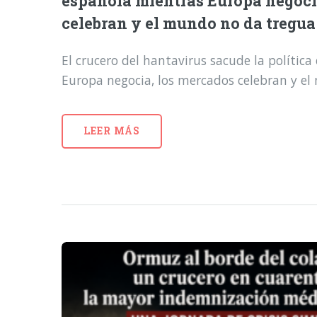
española mientras Europa negoci
celebran y el mundo no da tregua
El crucero del hantavirus sacude la polític
Europa negocia, los mercados celebran y e
LEER MÁS