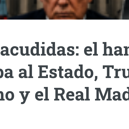
acudidas: el ha
a al Estado, T
o y el Real Mad