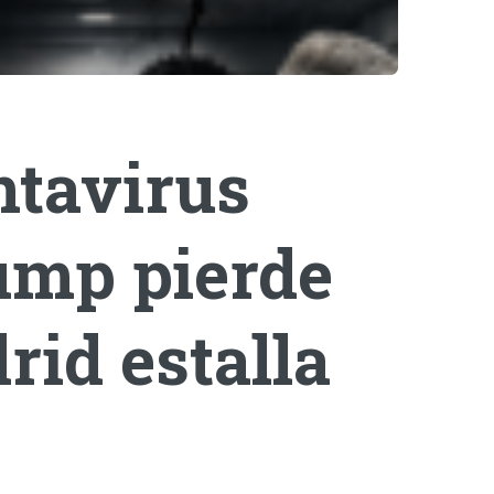
ntavirus
rump pierde
rid estalla