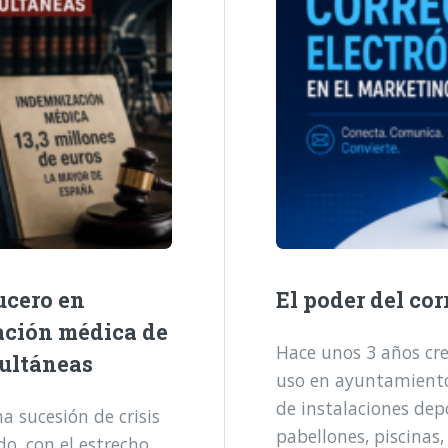
ucero en
El poder del cor
ación médica de
Hace unos 3 años cre
multáneas
uso en ayuntamientos
de instalaciones dep
 sucesión de crisis
pabellones, piscinas,
o, con el estrecho