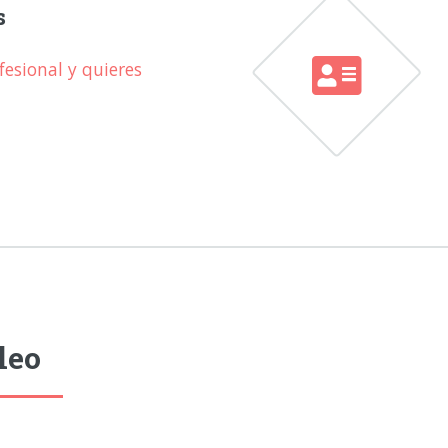
s
esional y quieres
leo