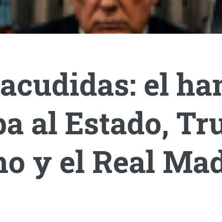
acudidas: el ha
a al Estado, T
o y el Real Mad