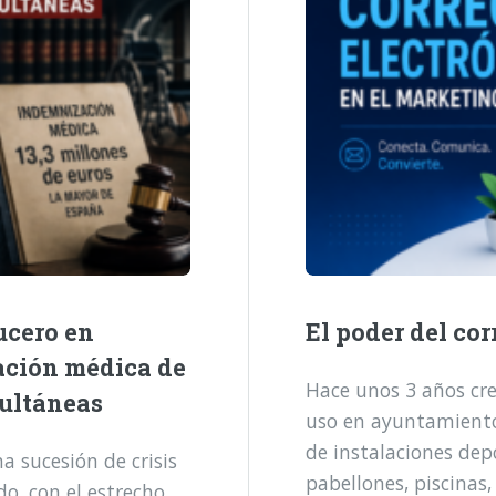
ucero en
El poder del cor
ación médica de
Hace unos 3 años cre
multáneas
uso en ayuntamientos
de instalaciones dep
 sucesión de crisis
pabellones, piscinas,
o, con el estrecho