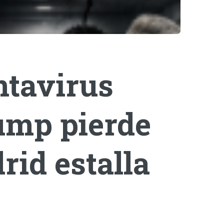
ntavirus
rump pierde
rid estalla