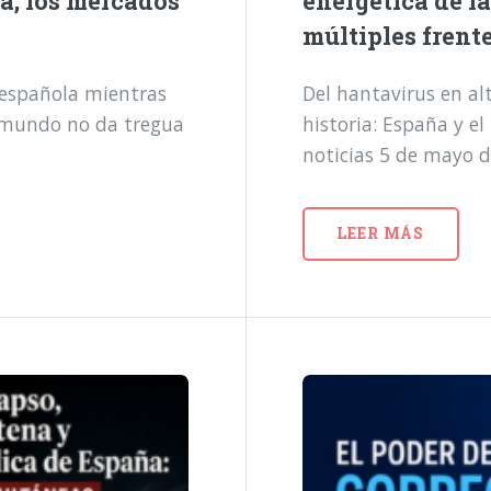
a, los mercados
energética de l
múltiples frent
a española mientras
Del hantavirus en alt
l mundo no da tregua
historia: España y e
noticias 5 de mayo 
LEER MÁS