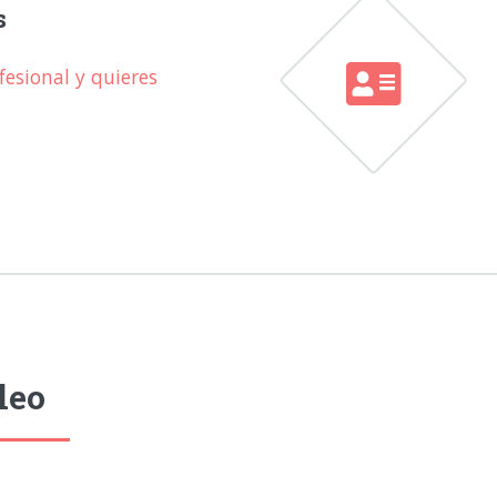
s
esional y quieres
leo