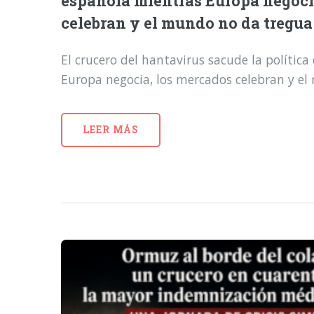
española mientras Europa negoci
celebran y el mundo no da tregua
El crucero del hantavirus sacude la polític
Europa negocia, los mercados celebran y e
LEER MÁS