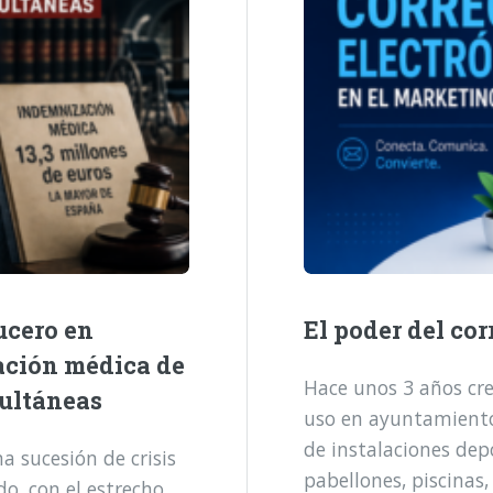
ucero en
El poder del cor
ación médica de
Hace unos 3 años cre
multáneas
uso en ayuntamientos
de instalaciones dep
 sucesión de crisis
pabellones, piscinas,
o, con el estrecho