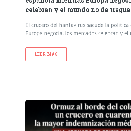
española mientras Europa negoci
celebran y el mundo no da tregua
El crucero del hantavirus sacude la polític
Europa negocia, los mercados celebran y e
LEER MÁS