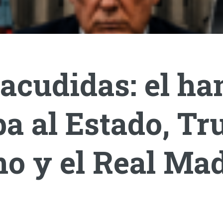
acudidas: el ha
a al Estado, T
o y el Real Mad