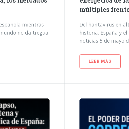
a, los mercados
energética de l
múltiples frent
a española mientras
Del hantavirus en alt
l mundo no da tregua
historia: España y e
noticias 5 de mayo 
LEER MÁS