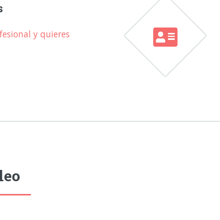
s
esional y quieres
leo