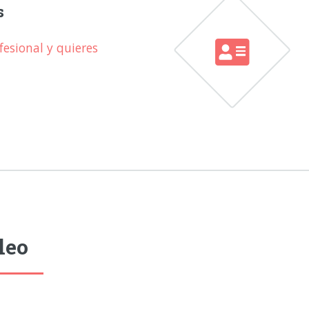
s
esional y quieres
leo