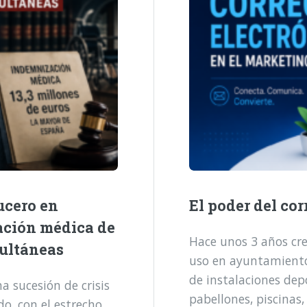
ucero en
El poder del cor
ación médica de
Hace unos 3 años cre
multáneas
uso en ayuntamientos
de instalaciones dep
 sucesión de crisis
pabellones, piscinas,
o, con el estrecho