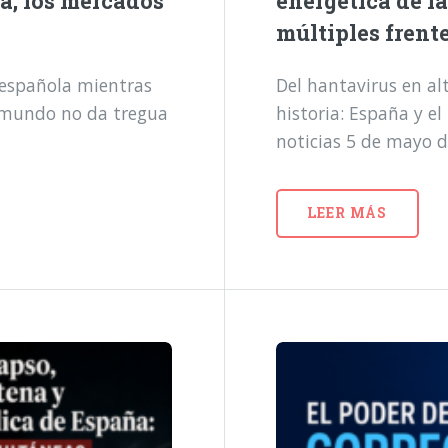
a, los mercados
energética de l
múltiples frent
a española mientras
Del hantavirus en alt
l mundo no da tregua
historia: España y e
noticias 5 de mayo 
LEER MÁS