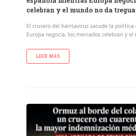
española mientras Europa negoci
celebran y el mundo no da tregua
El crucero del hantavirus sacude la polític
Europa negocia, los mercados celebran y e
LEER MÁS