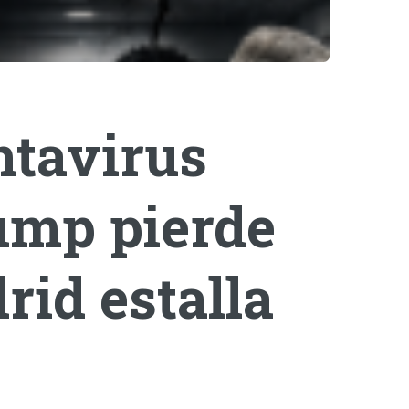
ntavirus
rump pierde
rid estalla