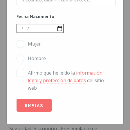
Fecha Nacimiento
Mujer
Hombre
Vigilante Transporte de
Afirmo que he leído la
información
legal y protección de datos
del sitio
Explosivos
web
CANAL OFERTAS DE EMPLEO
Linares (Jaén)Empresa: EULEN
SeguridadDescripción: ¿Eres Vigilante de