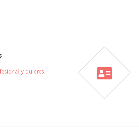
s
esional y quieres