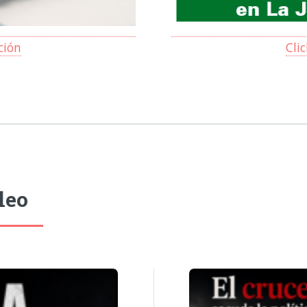
ción
Cli
leo