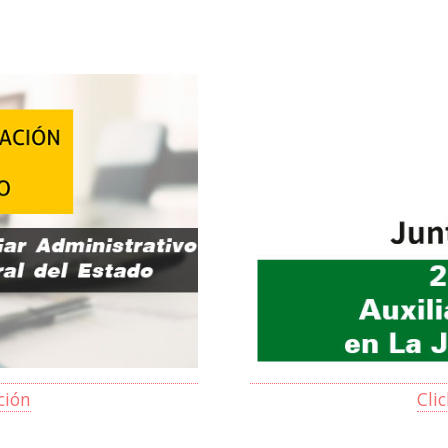
ción
Cli