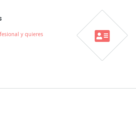
s
esional y quieres