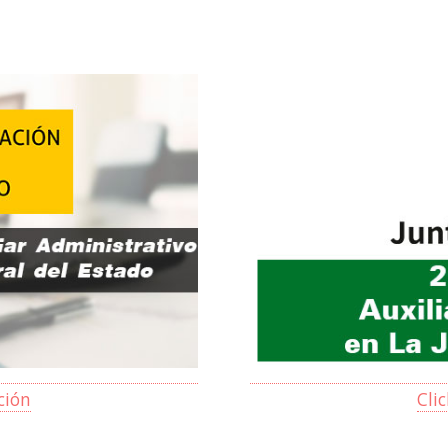
ción
Cli