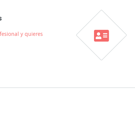
s
esional y quieres