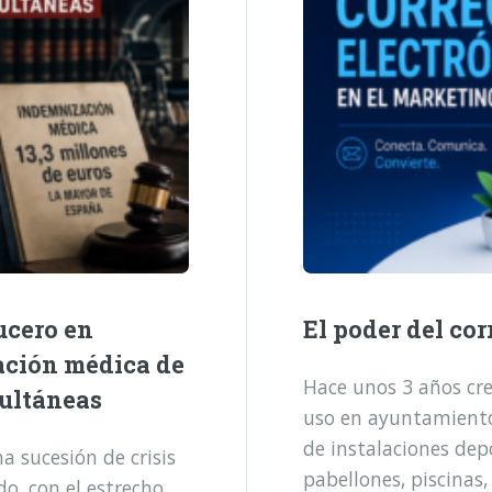
ucero en
El poder del cor
ación médica de
Hace unos 3 años cre
multáneas
uso en ayuntamientos
de instalaciones dep
 sucesión de crisis
pabellones, piscinas,
o, con el estrecho