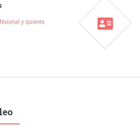
s
esional y quieres
leo