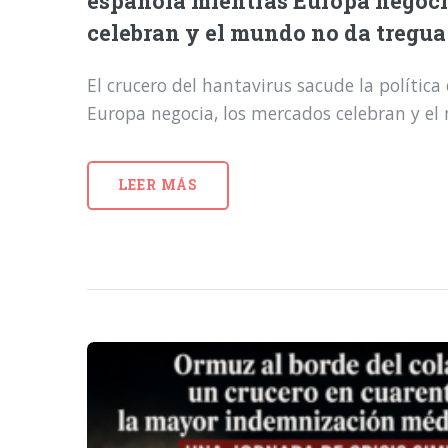
española mientras Europa negoci
celebran y el mundo no da tregua
El crucero del hantavirus sacude la polític
Europa negocia, los mercados celebran y e
LEER MÁS