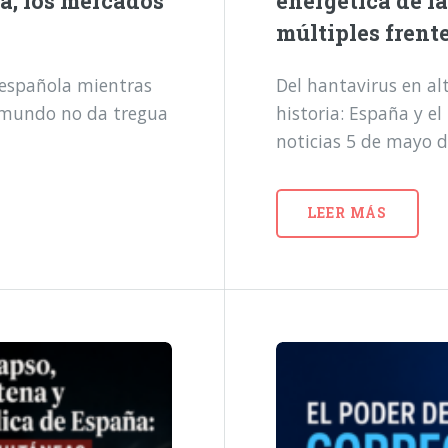
a, los mercados
energética de l
múltiples frent
a española mientras
Del hantavirus en alt
l mundo no da tregua
historia: España y e
noticias 5 de mayo 
LEER MÁS