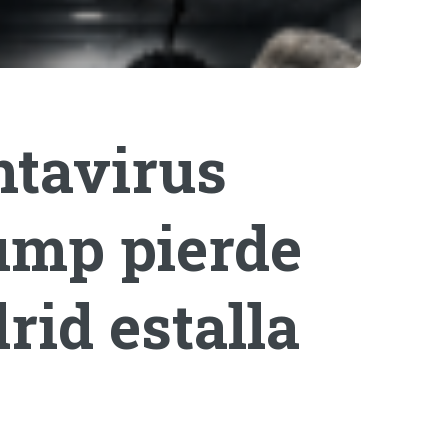
ntavirus
rump pierde
rid estalla