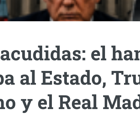
acudidas: el ha
a al Estado, T
o y el Real Mad