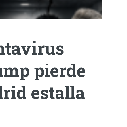
ntavirus
rump pierde
rid estalla