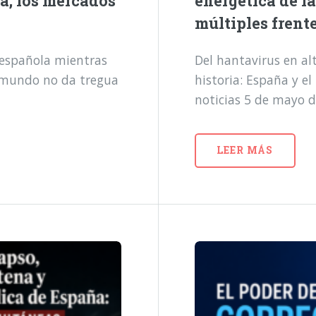
a, los mercados
energética de l
múltiples frent
a española mientras
Del hantavirus en alt
l mundo no da tregua
historia: España y e
noticias 5 de mayo 
LEER MÁS