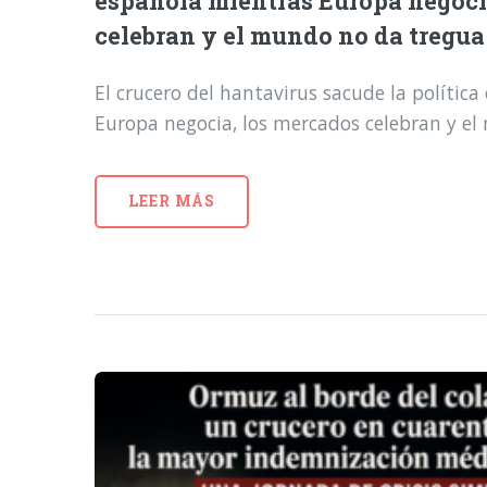
española mientras Europa negoci
celebran y el mundo no da tregua
El crucero del hantavirus sacude la polític
Europa negocia, los mercados celebran y e
LEER MÁS