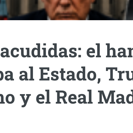
acudidas: el ha
a al Estado, T
o y el Real Mad