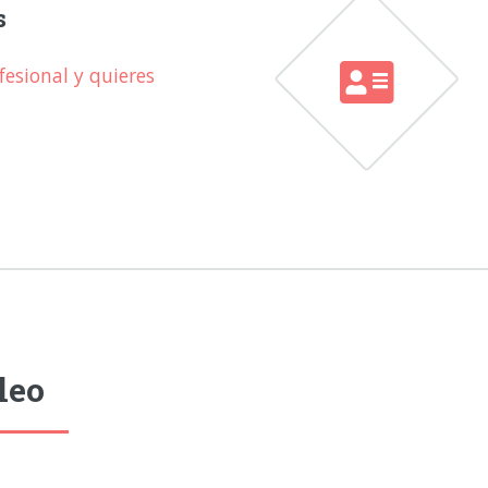
s
esional y quieres
leo