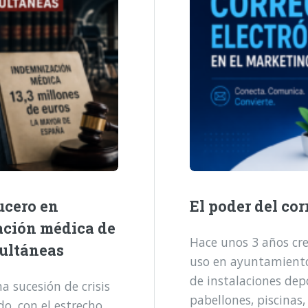
ucero en
El poder del cor
ación médica de
Hace unos 3 años cre
multáneas
uso en ayuntamientos
de instalaciones dep
 sucesión de crisis
pabellones, piscinas,
o, con el estrecho