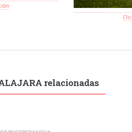
ción
Cli
DALAJARA relacionadas