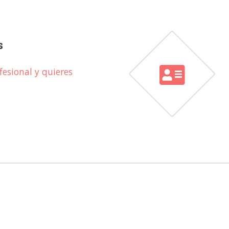
s
esional y quieres