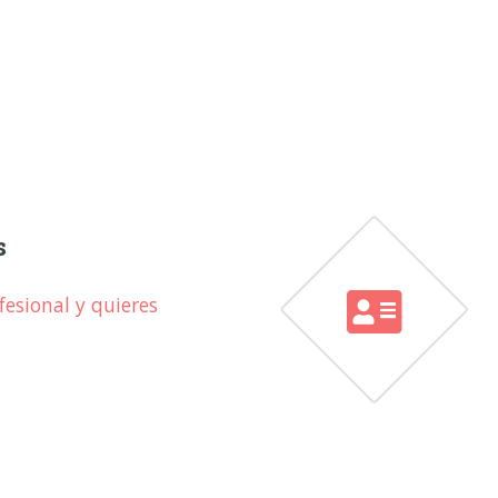
s
esional y quieres