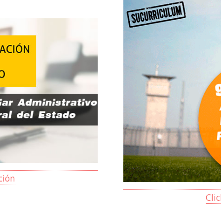
ción
Cli