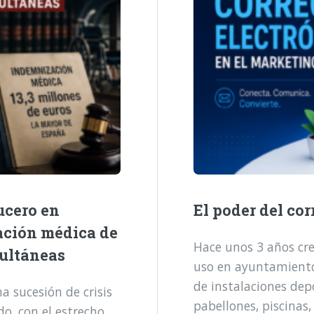
ucero en
El poder del cor
ación médica de
Hace unos 3 años cre
multáneas
uso en ayuntamientos
de instalaciones dep
 sucesión de crisis
pabellones, piscinas,
o, con el estrecho