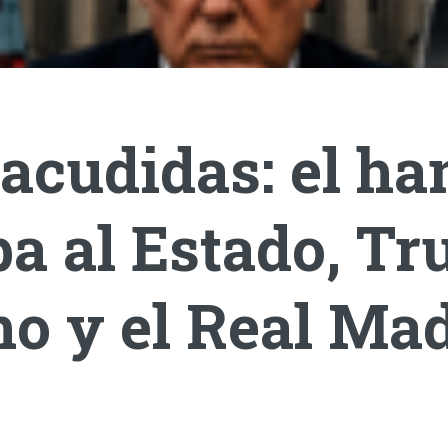
acudidas: el ha
a al Estado, T
o y el Real Mad