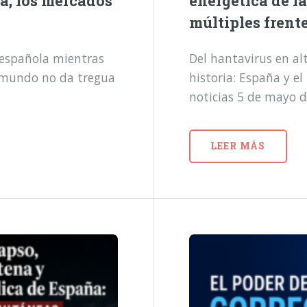
a, los mercados
energética de l
múltiples frent
a española mientras
Del hantavirus en alt
l mundo no da tregua
historia: España y e
noticias 5 de mayo 
LEER MÁS