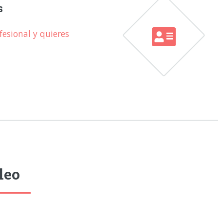
s
esional y quieres
leo