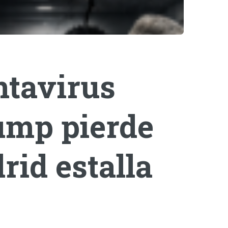
ntavirus
rump pierde
rid estalla