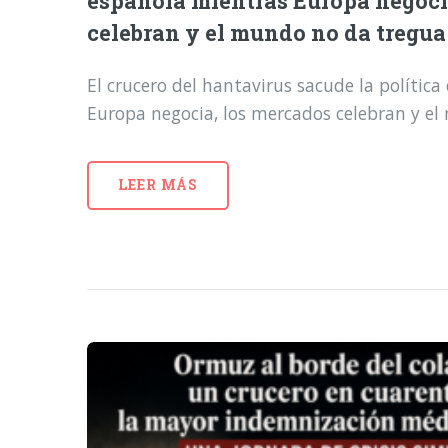
española mientras Europa negoci
celebran y el mundo no da tregua
El crucero del hantavirus sacude la polític
Europa negocia, los mercados celebran y e
LEER MÁS