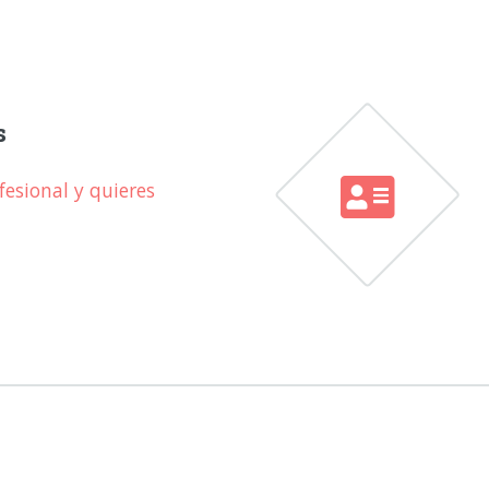
s
esional y quieres