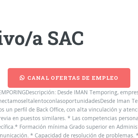
ivo/a SAC
CANAL OFERTAS DE EMPLEO
EMPORINGDescripción: Desde IMAN Temporing, empres
onectamoseltalentoconlasoportunidadesDesde Iman Te
 un perfil de Back Office, con alta vinculación y atenci
revia en puestos similares. * Las competencias persona
pecífica.* Formación mínima Grado superior en Admini
unicación. * Capacidad de resolución de problemas. * P