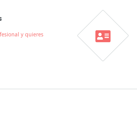
s
esional y quieres