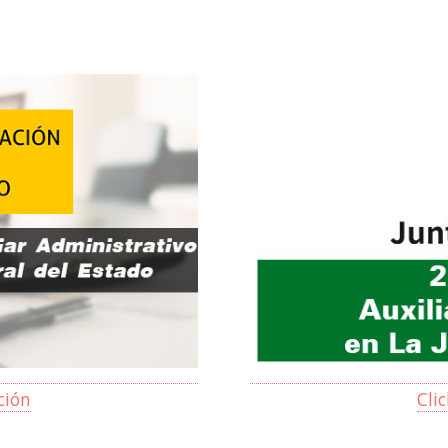
ción
Cli