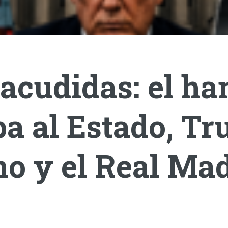
acudidas: el ha
a al Estado, T
o y el Real Mad