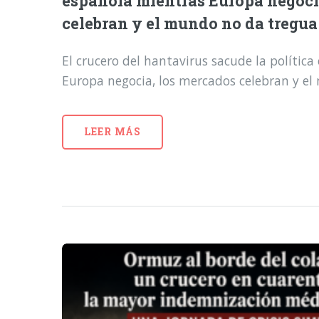
española mientras Europa negoci
celebran y el mundo no da tregua
El crucero del hantavirus sacude la polític
Europa negocia, los mercados celebran y e
LEER MÁS