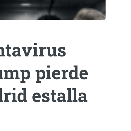
ntavirus
rump pierde
rid estalla