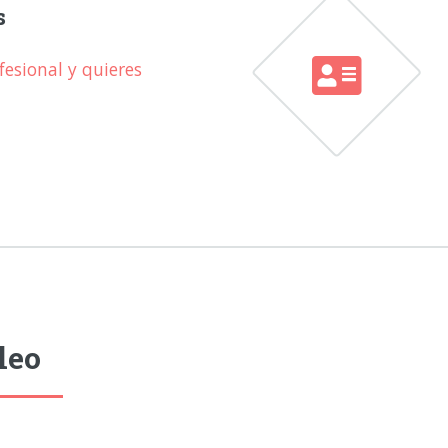
s
esional y quieres
leo