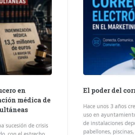
ucero en
El poder del cor
ación médica de
Hace unos 3 años cre
multáneas
uso en ayuntamientos
de instalaciones dep
 sucesión de crisis
pabellones, piscinas,
o, con el estrecho