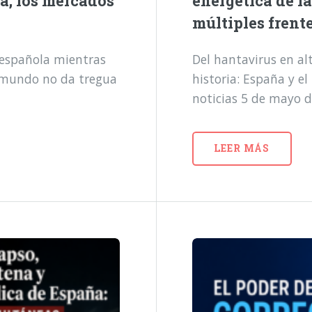
a, los mercados
energética de l
múltiples frent
a española mientras
Del hantavirus en alt
l mundo no da tregua
historia: España y e
noticias 5 de mayo 
LEER MÁS