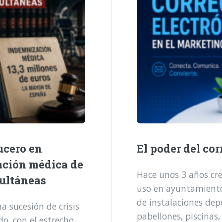
ucero en
El poder del cor
ación médica de
Hace unos 3 años cre
multáneas
uso en ayuntamientos
de instalaciones dep
 sucesión de crisis
pabellones, piscinas,
o, con el estrecho