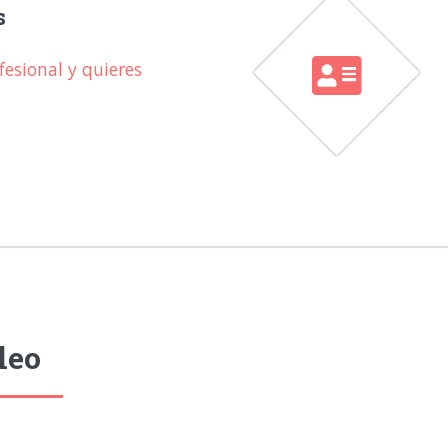
s
esional y quieres
leo