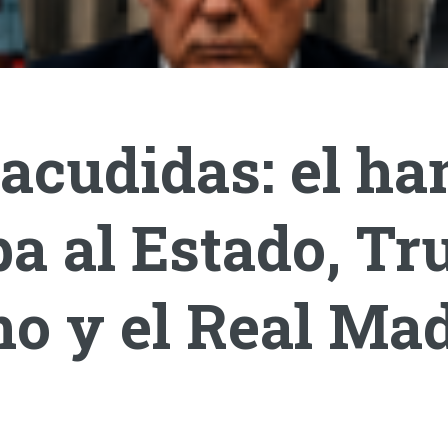
acudidas: el ha
a al Estado, T
o y el Real Mad