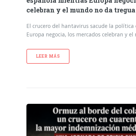
española mientras Europa negoci
celebran y el mundo no da tregua
El crucero del hantavirus sacude la polític
Europa negocia, los mercados celebran y e
LEER MÁS