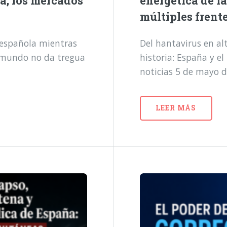
a, los mercados
energética de l
múltiples frent
a española mientras
Del hantavirus en alt
l mundo no da tregua
historia: España y e
noticias 5 de mayo 
LEER MÁS