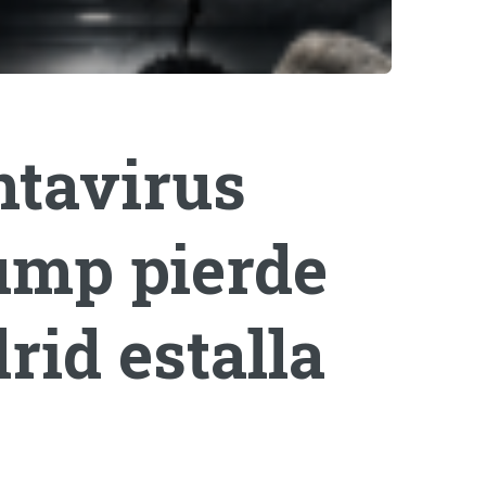
ntavirus
rump pierde
rid estalla