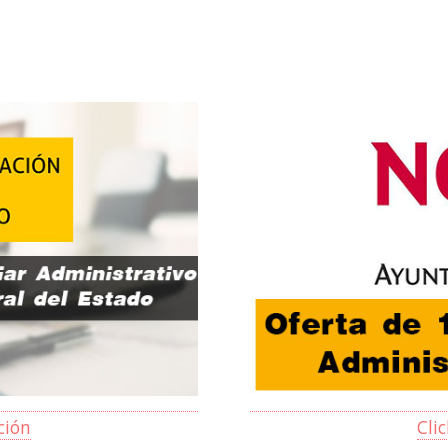
ción
Cli