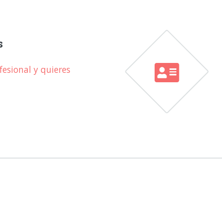
s
esional y quieres