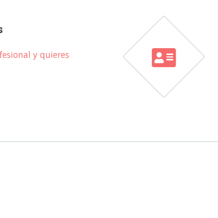
s
esional y quieres