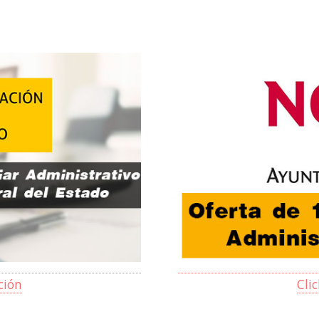
ción
Cli