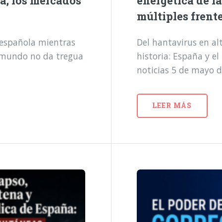
a, los mercados
energética de l
múltiples frent
a española mientras
Del hantavirus en alt
l mundo no da tregua
historia: España y e
noticias 5 de mayo 
LEER MÁS