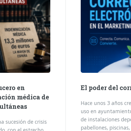
ucero en
El poder del cor
ación médica de
Hace unos 3 años cre
multáneas
uso en ayuntamientos
de instalaciones dep
 sucesión de crisis
pabellones, piscinas,
o, con el estrecho