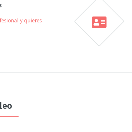
s
esional y quieres
leo