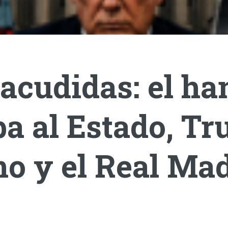
acudidas: el ha
a al Estado, T
o y el Real Mad