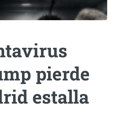
ntavirus
rump pierde
rid estalla