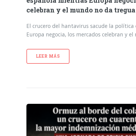
española mientras Europa negoci
celebran y el mundo no da tregua
El crucero del hantavirus sacude la polític
Europa negocia, los mercados celebran y e
LEER MÁS