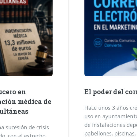
ucero en
El poder del cor
ación médica de
Hace unos 3 años cre
multáneas
uso en ayuntamientos
de instalaciones dep
 sucesión de crisis
pabellones, piscinas,
o, con el estrecho