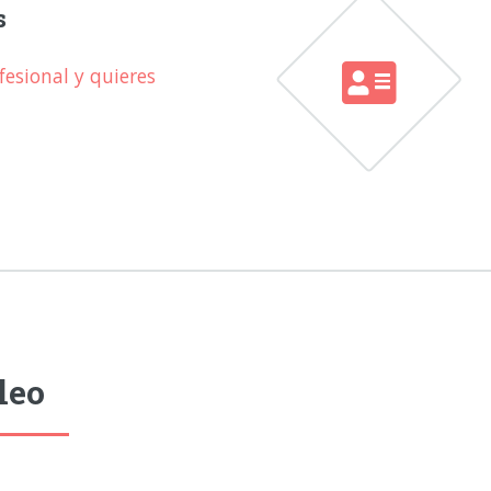
s
esional y quieres
leo