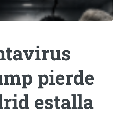
ntavirus
rump pierde
rid estalla