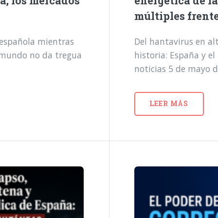
a, los mercados
energética de l
múltiples frent
a española mientras
Del hantavirus en alt
l mundo no da tregua
historia: España y e
noticias 5 de mayo 
LEER MÁS