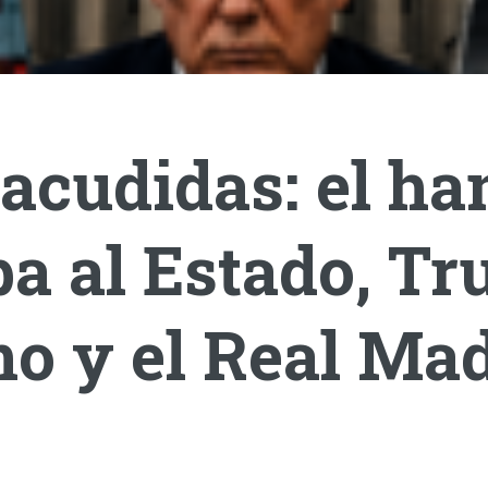
acudidas: el ha
a al Estado, T
o y el Real Mad