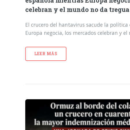
española mientras Europa negoci
celebran y el mundo no da tregua
El crucero del hantavirus sacude la polític
Europa negocia, los mercados celebran y e
LEER MÁS